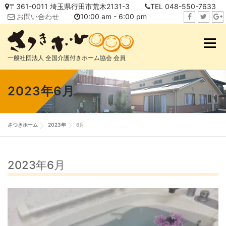
コ
〒361-0011 埼玉県行田市荒木2131-3
TEL 048-550-7633
ン
お問い合わせ
10:00 am - 6:00 pm
テ
f
t
i
ン
a
w
n
メニュ
ツ
c
i
s
へ
一般社団法人 全国介護付きホーム協会 会員
e
t
t
ス
b
t
a
キ
o
e
g
2023年6月
ッ
o
r
r
プ
k
a
m
さつきホーム
2023年
6月
2023年6月