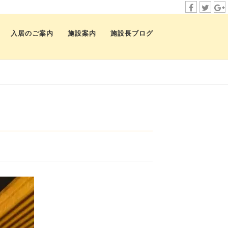
f
t
i
a
w
n
入居のご案内
施設案内
施設長ブログ
c
i
s
e
t
t
b
t
a
o
e
g
o
r
r
k
a
m