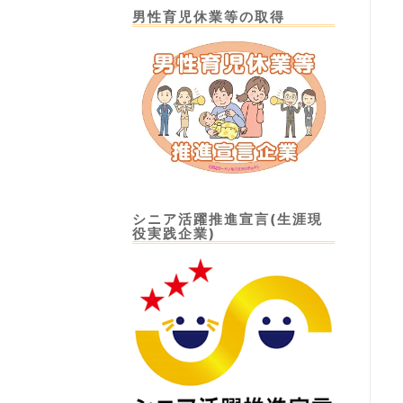
男性育児休業等の取得
シニア活躍推進宣言(生涯現
役実践企業)