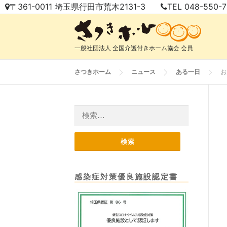
コ
〒361-0011 埼玉県行田市荒木2131-3
TEL 048-550-
ン
テ
ン
一般社団法人 全国介護付きホーム協会 会員
ツ
へ
さつきホーム
ニュース
ある一日
お
ス
キ
ッ
検
プ
索:
感染症対策優良施設認定書