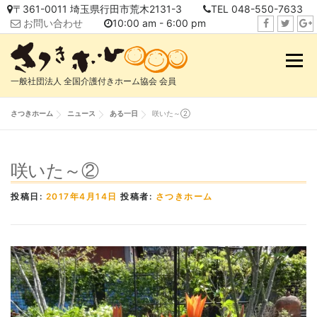
コ
〒361-0011 埼玉県行田市荒木2131-3
TEL 048-550-7633
ン
お問い合わせ
10:00 am - 6:00 pm
テ
f
t
i
ン
a
w
n
メニュ
ツ
c
i
s
へ
一般社団法人 全国介護付きホーム協会 会員
e
t
t
ス
b
t
a
キ
さつきホーム
ニュース
ある一日
咲いた～②
o
e
g
ッ
o
r
r
プ
k
a
咲いた～②
m
投稿日:
2017年4月14日
投稿者:
さつきホーム