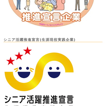
シニア活躍推進宣言(生涯現役実践企業)