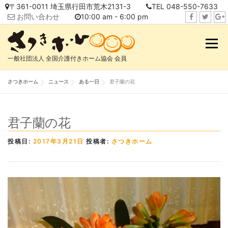
コ
〒361-0011 埼玉県行田市荒木2131-3
TEL 048-550-7633
ン
お問い合わせ
10:00 am - 6:00 pm
テ
f
t
i
ン
a
w
n
メニュ
ツ
c
i
s
へ
一般社団法人 全国介護付きホーム協会 会員
e
t
t
ス
b
t
a
キ
さつきホーム
ニュース
ある一日
君子蘭の花
o
e
g
ッ
o
r
r
プ
k
a
君子蘭の花
m
投稿日:
2017年3月21日
投稿者:
さつきホーム