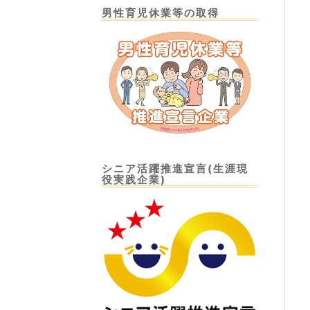
男性育児休業等の取得
シニア活躍推進宣言(生涯現
役実践企業)