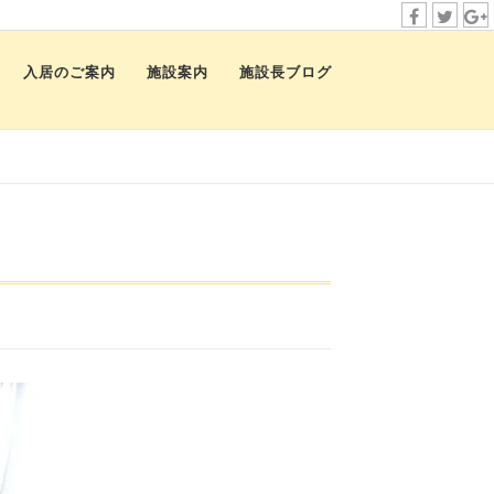
f
t
i
a
w
n
入居のご案内
施設案内
施設長ブログ
c
i
s
e
t
t
b
t
a
o
e
g
o
r
r
k
a
m