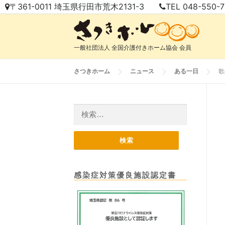
コ
〒361-0011 埼玉県行田市荒木2131-3
TEL 048-550-
ン
テ
ン
一般社団法人 全国介護付きホーム協会 会員
ツ
へ
さつきホーム
ニュース
ある一日
歌
ス
キ
ッ
検
プ
索:
感染症対策優良施設認定書