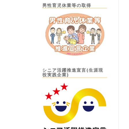
男性育児休業等の取得
シニア活躍推進宣言(生涯現
役実践企業)