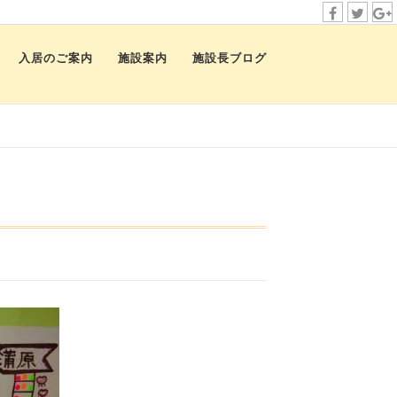
f
t
i
a
w
n
入居のご案内
施設案内
施設長ブログ
c
i
s
e
t
t
b
t
a
o
e
g
o
r
r
k
a
m