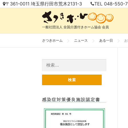
コ
〒361-0011 埼玉県行田市荒木2131-3
TEL 048-550-
ン
テ
ン
一般社団法人 全国介護付きホーム協会 会員
ツ
へ
さつきホーム
ニュース
ある一日
お
ス
キ
ッ
検
プ
索:
感染症対策優良施設認定書