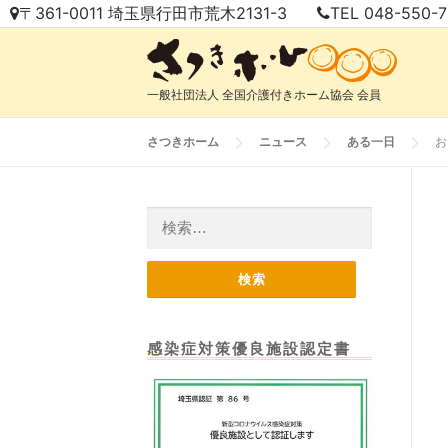
コ
〒361-0011 埼玉県行田市荒木2131-3
TEL 048-550-
ン
テ
ン
一般社団法人 全国介護付きホーム協会 会員
ツ
へ
さつきホーム
ニュース
ある一日
お
ス
キ
ッ
検
プ
索:
感染症対策優良施設認定書