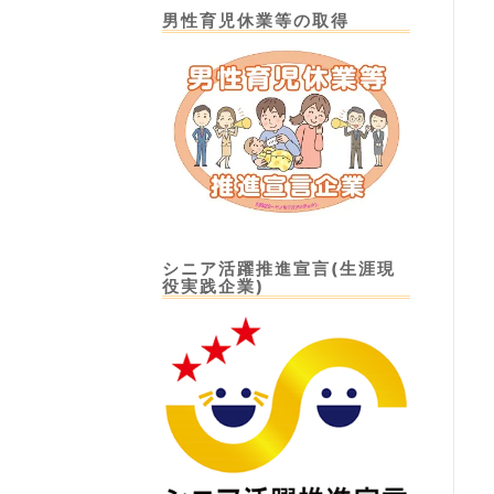
男性育児休業等の取得
シニア活躍推進宣言(生涯現
役実践企業)