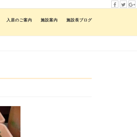
f
t
i
a
w
n
入居のご案内
施設案内
施設長ブログ
c
i
s
e
t
t
b
t
a
o
e
g
o
r
r
k
a
m