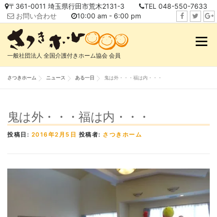
コ
〒361-0011 埼玉県行田市荒木2131-3
TEL 048-550-7633
ン
お問い合わせ
10:00 am - 6:00 pm
テ
f
t
i
ン
a
w
n
メニュ
ツ
c
i
s
へ
一般社団法人 全国介護付きホーム協会 会員
e
t
t
ス
b
t
a
キ
さつきホーム
ニュース
ある一日
鬼は外・・・福は内・・・
o
e
g
ッ
o
r
r
プ
k
a
鬼は外・・・福は内・・・
m
投稿日:
2016年2月5日
投稿者:
さつきホーム