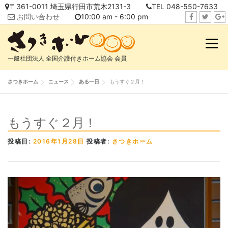
コ
〒361-0011 埼玉県行田市荒木2131-3
TEL 048-550-7633
ン
お問い合わせ
10:00 am - 6:00 pm
テ
f
t
i
ン
a
w
n
メニュ
ツ
c
i
s
へ
一般社団法人 全国介護付きホーム協会 会員
e
t
t
ス
b
t
a
キ
さつきホーム
ニュース
ある一日
もうすぐ２月！
o
e
g
ッ
o
r
r
プ
k
a
もうすぐ２月！
m
投稿日:
2016年1月28日
投稿者:
さつきホーム