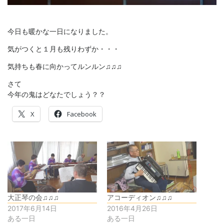
今日も暖かな一日になりました。
気がつくと１月も残りわずか・・・
気持ちも春に向かってルンルン♫♫♫
さて
今年の鬼はどなたでしょう？？
X
Facebook
大正琴の会♫♫♫
アコーディオン♫♫♫
2017年6月14日
2016年4月26日
ある一日
ある一日