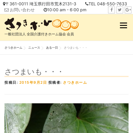
コ
〒361-0011 埼玉県行田市荒木2131-3
TEL 048-550-7633
ン
お問い合わせ
10:00 am - 6:00 pm
テ
f
t
i
ン
a
w
n
メニュ
ツ
c
i
s
へ
一般社団法人 全国介護付きホーム協会 会員
e
t
t
ス
b
t
a
キ
さつきホーム
ニュース
ある一日
さつまいも・・・
o
e
g
ッ
o
r
r
プ
k
a
さつまいも・・・
m
投稿日:
2015年9月2日
投稿者:
さつきホーム