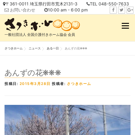
コ
〒361-0011 埼玉県行田市荒木2131-3
TEL 048-550-7633
ン
お問い合わせ
10:00 am - 6:00 pm
テ
f
t
i
ン
a
w
n
メニュ
ツ
c
i
s
へ
一般社団法人 全国介護付きホーム協会 会員
e
t
t
ス
b
t
a
キ
さつきホーム
ニュース
ある一日
あんずの花❋❋❋
o
e
g
ッ
o
r
r
プ
k
a
あんずの花❋❋❋
m
投稿日:
2015年3月28日
投稿者:
さつきホーム