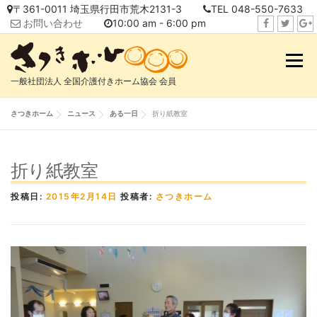
コ
〒361-0011 埼玉県行田市荒木2131-3
TEL 048-550-7633
ン
お問い合わせ
10:00 am - 6:00 pm
テ
f
t
i
ン
a
w
n
メニュ
ツ
c
i
s
へ
一般社団法人 全国介護付きホーム協会 会員
e
t
t
ス
b
t
a
キ
さつきホーム
ニュース
ある一日
折り紙教室
o
e
g
ッ
o
r
r
プ
k
a
折り紙教室
m
投稿日:
2015年2月14日
投稿者:
さつきホーム