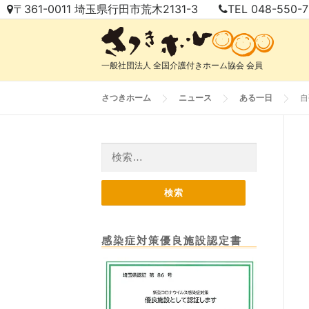
コ
〒361-0011 埼玉県行田市荒木2131-3
TEL 048-550-
ン
テ
ン
一般社団法人 全国介護付きホーム協会 会員
ツ
へ
さつきホーム
ニュース
ある一日
自
ス
キ
ッ
検
プ
索:
感染症対策優良施設認定書