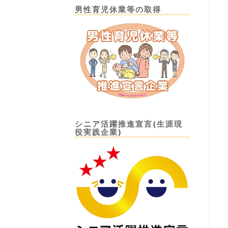
男性育児休業等の取得
シニア活躍推進宣言(生涯現
役実践企業)