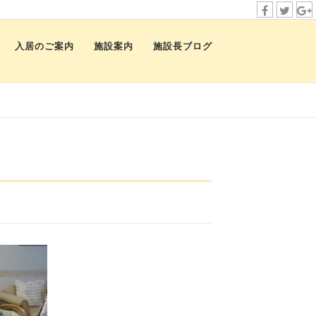
f
t
i
a
w
n
入居のご案内
施設案内
施設長ブログ
c
i
s
e
t
t
b
t
a
o
e
g
o
r
r
k
a
m