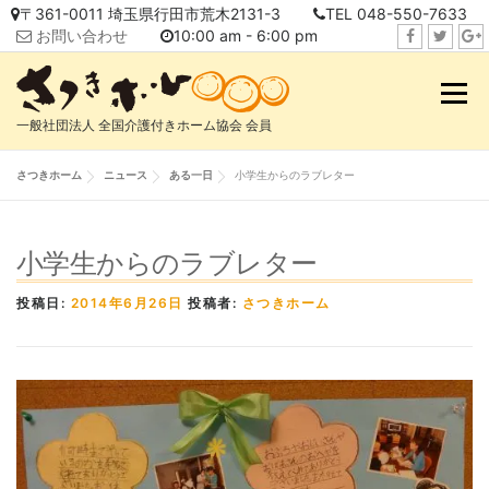
コ
〒361-0011 埼玉県行田市荒木2131-3
TEL 048-550-7633
ン
お問い合わせ
10:00 am - 6:00 pm
テ
f
t
i
ン
a
w
n
メニュ
ツ
c
i
s
へ
一般社団法人 全国介護付きホーム協会 会員
e
t
t
ス
b
t
a
キ
さつきホーム
ニュース
ある一日
小学生からのラブレター
o
e
g
ッ
o
r
r
プ
k
a
小学生からのラブレター
m
投稿日:
2014年6月26日
投稿者:
さつきホーム