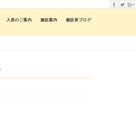
f
t
i
a
w
n
入居のご案内
施設案内
施設長ブログ
c
i
s
e
t
t
b
t
a
o
e
g
o
r
r
☆
k
a
m