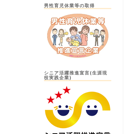
男性育児休業等の取得
シニア活躍推進宣言(生涯現
役実践企業)