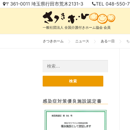
コ
〒361-0011 埼玉県行田市荒木2131-3
TEL 048-550-
ン
テ
ン
一般社団法人 全国介護付きホーム協会 会員
ツ
へ
さつきホーム
ニュース
ある一日
ち
ス
キ
ッ
検
プ
索:
感染症対策優良施設認定書