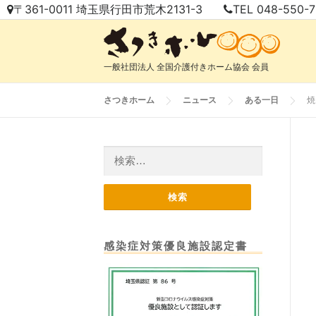
コ
〒361-0011 埼玉県行田市荒木2131-3
TEL 048-550-
ン
テ
ン
一般社団法人 全国介護付きホーム協会 会員
ツ
へ
さつきホーム
ニュース
ある一日
焼
ス
キ
ッ
検
プ
索:
感染症対策優良施設認定書