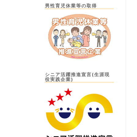
男性育児休業等の取得
シニア活躍推進宣言(生涯現
役実践企業)