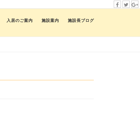
f
t
i
a
w
n
入居のご案内
施設案内
施設長ブログ
c
i
s
e
t
t
b
t
a
o
e
g
o
r
r
！
k
a
m