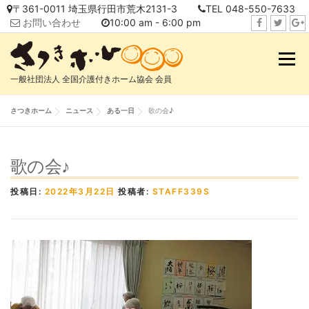
コ
〒361-0011 埼玉県行田市荒木2131-3
TEL 048-550-7633
ン
お問い合わせ
10:00 am - 6:00 pm
テ
f
t
i
ン
a
w
n
メニュ
ツ
c
i
s
へ
一般社団法人 全国介護付きホーム協会 会員
e
t
t
ス
b
t
a
キ
さつきホーム
ニュース
ある一日
歌の会♪
o
e
g
ッ
o
r
r
プ
k
a
歌の会♪
m
投稿日:
2022年3月22日
投稿者:
STAFF339S