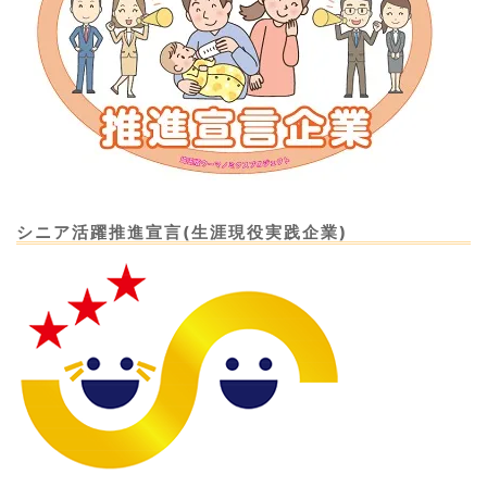
シニア活躍推進宣言(生涯現役実践企業)