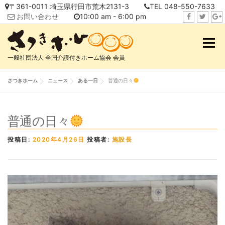
コ
〒361-0011 埼玉県行田市荒木2131-3
TEL 048-550-7633
ン
お問い合わせ
10:00 am - 6:00 pm
テ
f
t
i
ン
a
w
n
メニュ
ツ
c
i
s
へ
一般社団法人 全国介護付きホーム協会 会員
e
t
t
ス
b
t
a
キ
さつきホーム
ニュース
ある一日
普通の日々
o
e
g
ッ
o
r
r
プ
k
a
普通の日々
m
投稿日:
2020年4月26日
投稿者:
施設長