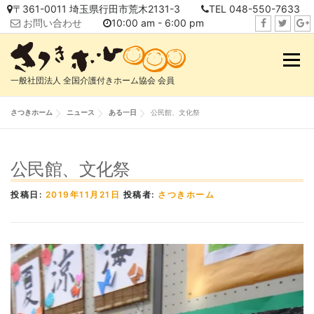
コ
〒361-0011 埼玉県行田市荒木2131-3
TEL 048-550-7633
ン
お問い合わせ
10:00 am - 6:00 pm
テ
f
t
i
ン
a
w
n
メニュ
ツ
c
i
s
へ
一般社団法人 全国介護付きホーム協会 会員
e
t
t
ス
b
t
a
キ
さつきホーム
ニュース
ある一日
公民館、文化祭
o
e
g
ッ
o
r
r
プ
k
a
公民館、文化祭
m
投稿日:
2019年11月21日
投稿者:
さつきホーム