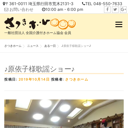
コ
〒361-0011 埼玉県行田市荒木2131-3
TEL 048-550-7633
ン
お問い合わせ
10:00 am - 6:00 pm
テ
f
t
i
ン
a
w
n
メニュ
ツ
c
i
s
へ
一般社団法人 全国介護付きホーム協会 会員
e
t
t
ス
b
t
a
キ
さつきホーム
ニュース
ある一日
♪原依子様歌謡ショー♪
o
e
g
ッ
o
r
r
プ
k
a
♪原依子様歌謡ショー♪
m
投稿日:
2019年10月14日
投稿者:
さつきホーム