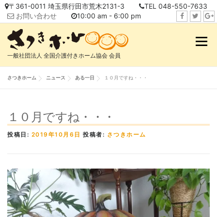
コ
〒361-0011 埼玉県行田市荒木2131-3
TEL 048-550-7633
ン
お問い合わせ
10:00 am - 6:00 pm
テ
f
t
i
ン
a
w
n
メニュ
ツ
c
i
s
へ
一般社団法人 全国介護付きホーム協会 会員
e
t
t
ス
b
t
a
キ
さつきホーム
ニュース
ある一日
１０月ですね・・・
o
e
g
ッ
o
r
r
プ
k
a
１０月ですね・・・
m
投稿日:
2019年10月6日
投稿者:
さつきホーム