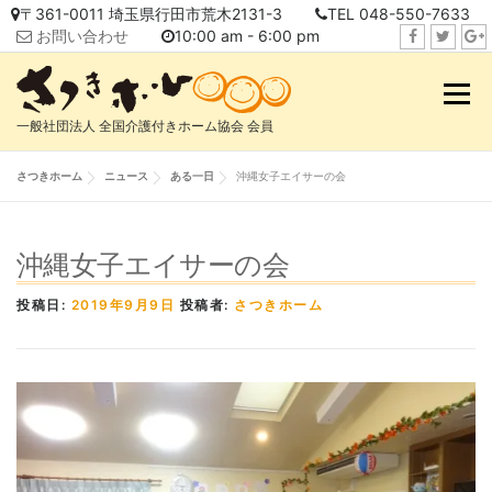
コ
〒361-0011 埼玉県行田市荒木2131-3
TEL 048-550-7633
ン
お問い合わせ
10:00 am - 6:00 pm
テ
f
t
i
ン
a
w
n
メニュ
ツ
c
i
s
へ
一般社団法人 全国介護付きホーム協会 会員
e
t
t
ス
b
t
a
キ
さつきホーム
ニュース
ある一日
沖縄女子エイサーの会
o
e
g
ッ
o
r
r
プ
k
a
沖縄女子エイサーの会
m
投稿日:
2019年9月9日
投稿者:
さつきホーム