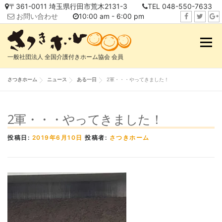
コ
〒361-0011 埼玉県行田市荒木2131-3
TEL 048-550-7633
ン
お問い合わせ
10:00 am - 6:00 pm
テ
f
t
i
ン
a
w
n
メニュ
ツ
c
i
s
へ
一般社団法人 全国介護付きホーム協会 会員
e
t
t
ス
b
t
a
キ
さつきホーム
ニュース
ある一日
2軍・・・やってきました！
o
e
g
ッ
o
r
r
プ
k
a
2軍・・・やってきました！
m
投稿日:
2019年6月10日
投稿者:
さつきホーム