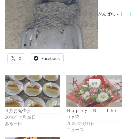
がんばれ～
！！！
X
Facebook
４月お誕生会
Ｈａｐｐｙ Ｂｉｒｔｈｄ
ａｙ♡
2016年4月29日
ある一日
2025年6月1日
ニュース