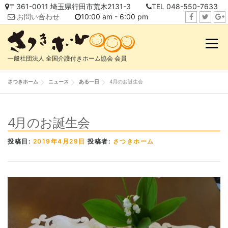
コ
〒361-0011 埼玉県行田市荒木2131-3
TEL 048-550-7633
ン
お問い合わせ
10:00 am - 6:00 pm
テ
f
t
i
ン
a
w
n
メニュ
ツ
c
i
s
へ
一般社団法人 全国介護付きホーム協会 会員
e
t
t
ス
b
t
a
キ
さつきホーム
ニュース
ある一日
4月のお誕生会
o
e
g
ッ
o
r
r
プ
k
a
4月のお誕生会
m
投稿日:
2019年4月29日
投稿者:
さつきホーム